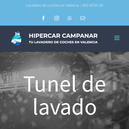
Skip
Lavadero de coches en Valencia :: 963 40 95 58
to
Facebook
Instagram
WhatsApp
Email
content
Tunel de
lavado