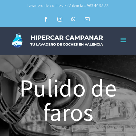
Skip
Lavadero de coches en Valencia :: 963 40 95 58
to
Facebook
Instagram
WhatsApp
Email
content
Pulido de
faros