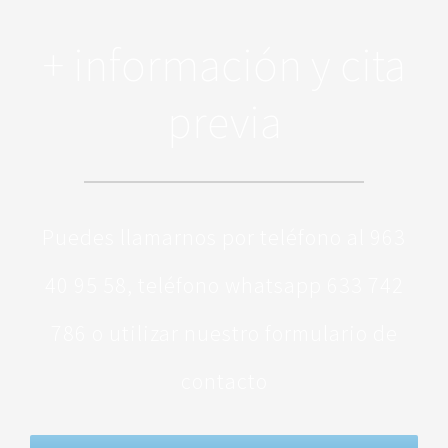
+ información y cita
previa
Puedes llamarnos por teléfono al 963
40 95 58, teléfono whatsapp 633 742
786 o utilizar nuestro formulario de
contacto