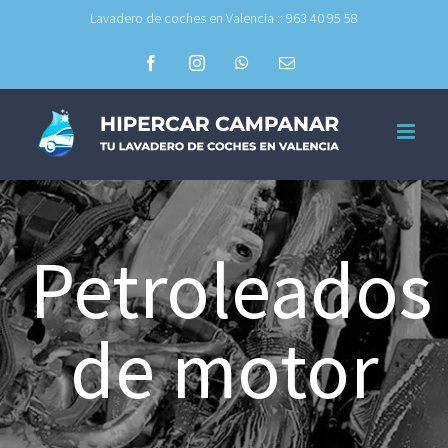
Skip
Lavadero de coches en Valencia :: 963 40 95 58
to
Facebook
Instagram
WhatsApp
Email
content
Petroleados
de motor