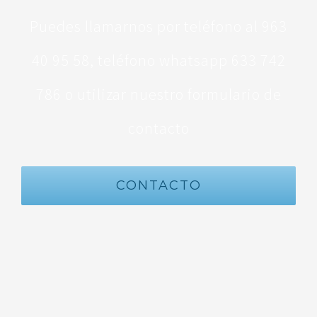
Puedes llamarnos por teléfono al 963
40 95 58, teléfono whatsapp 633 742
786 o utilizar nuestro formulario de
contacto
CONTACTO